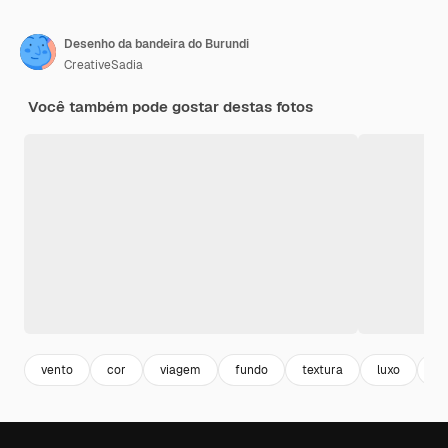
Desenho da bandeira do Burundi
CreativeSadia
Você também pode gostar destas fotos
vento
cor
viagem
fundo
textura
luxo
su