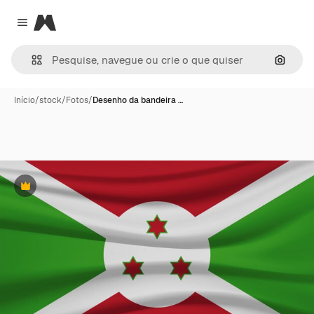
Magnific
Close menu
Pesqui
Início
/
stock
/
Fotos
/
Desenho da bandeira …
Premium