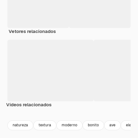
Vetores relacionados
Vídeos relacionados
Premium
Premium
Gerado por IA
Premium
Premium
natureza
textura
moderno
bonito
ave
elegân