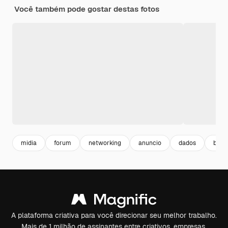
Você também pode gostar destas fotos
midia
forum
networking
anuncio
dados
busi
A plataforma criativa para você direcionar seu melhor trabalho.
Mais de 1 milhão de assinantes entre criativos, empresas,