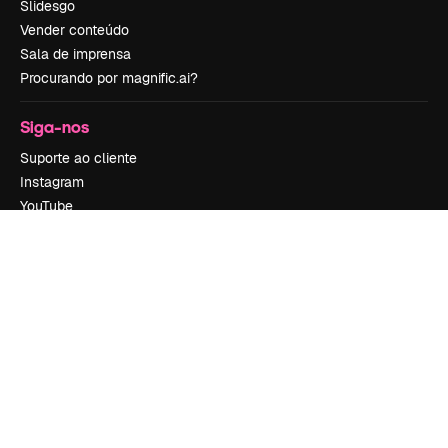
Slidesgo
Vender conteúdo
Sala de imprensa
Procurando por magnific.ai?
Siga-nos
Suporte ao cliente
Instagram
YouTube
LinkedIn
TikTok
Discord
X
Reddit
Copyright © 2010-
2026
Freepik Company S.L.U.
Todos os direitos
reservados
.