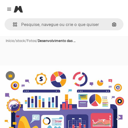
Magnific
Close menu
Pesqui
Início
/
stock
/
Fotos
/
Desenvolvimento das …
Premium