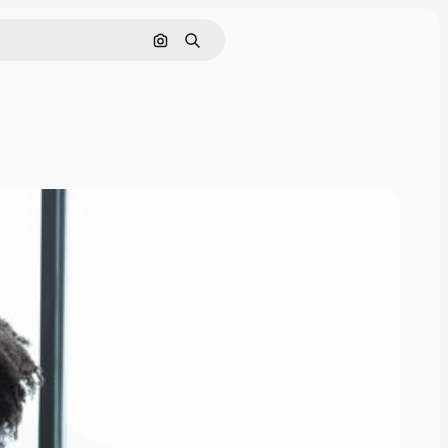
Pesquisar por imagem
Buscar