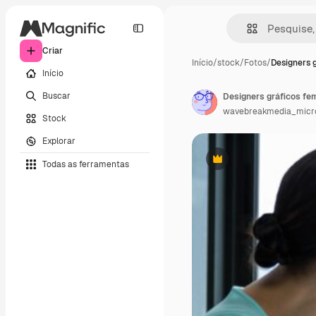
Criar
Início
/
stock
/
Fotos
/
Designers g
Início
Buscar
Designers gráficos fe
wavebreakmedia_micr
Stock
Explorar
Todas as ferramentas
Premium