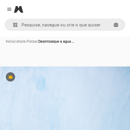
Magnific
Close menu
Pesqui
Início
/
stock
/
Fotos
/
Desintoxique a água …
Premium