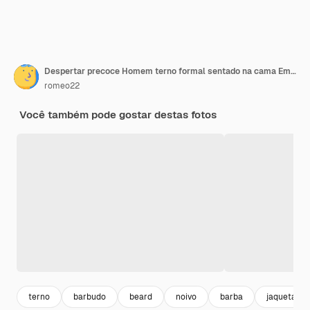
Despertar precoce Homem terno formal sentado na cama Empresário antes do difícil dia de trabalho Noivo pensativo antes do casamento Hora da manhã Hábitos matinais Hipster barbudo no quarto Pensamentos matinais
romeo22
Você também pode gostar destas fotos
terno
barbudo
beard
noivo
barba
jaqueta