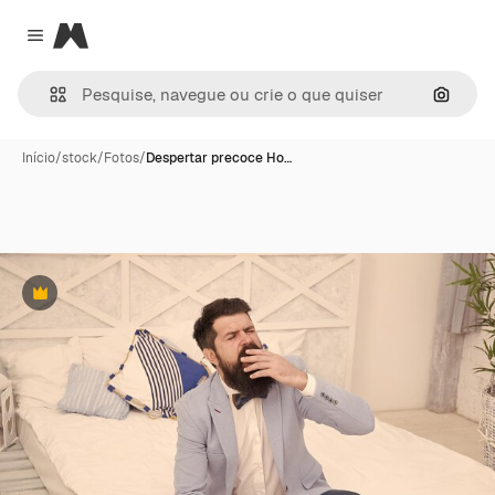
Magnific
Close menu
Pesqui
Início
/
stock
/
Fotos
/
Despertar precoce Ho…
Premium