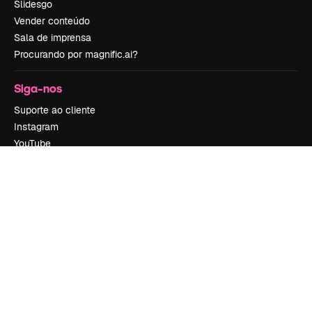
Slidesgo
Vender conteúdo
Sala de imprensa
Procurando por magnific.ai?
Siga-nos
Suporte ao cliente
Instagram
YouTube
LinkedIn
TikTok
Discord
X
Reddit
Copyright © 2010-
2026
Freepik Company S.L.U.
Todos os direitos
reservados
.