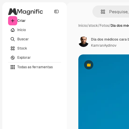
Criar
Início
/
stock
/
Fotos
/
Dia dos mé
Início
Buscar
KamranAydinov
Stock
Explorar
Todas as ferramentas
Premium