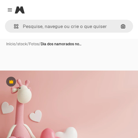
Magnific
Close menu
Pesqui
Início
/
stock
/
Fotos
/
Dia dos namorados no…
Premium