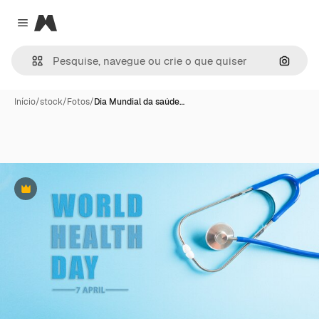
Magnific
Close menu
Pesqui
Início
/
stock
/
Fotos
/
Dia Mundial da saúde…
Premium