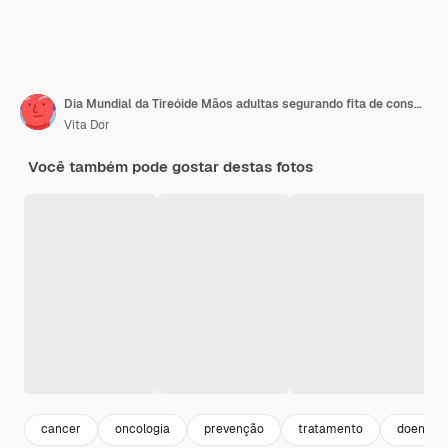
Dia Mundial da Tireóide Mãos adultas segurando fita de conscientização do câncer de tireóide em Teal Pink Blue
Vita Dor
Você também pode gostar destas fotos
cancer
oncologia
prevenção
tratamento
doença