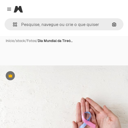
Magnific
Close menu
Pesqui
Início
/
stock
/
Fotos
/
Dia Mundial da Tireó…
Premium