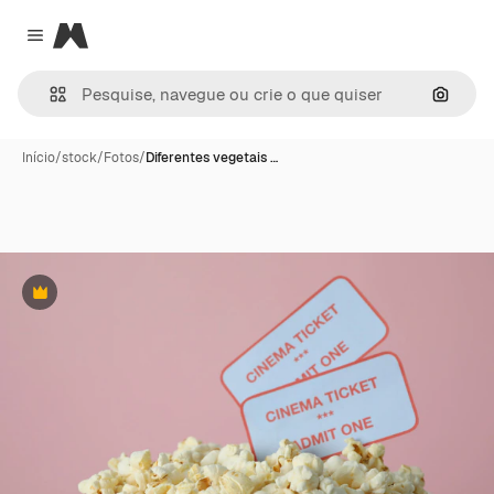
Magnific
Close menu
Pesqui
Início
/
stock
/
Fotos
/
Diferentes vegetais …
Premium