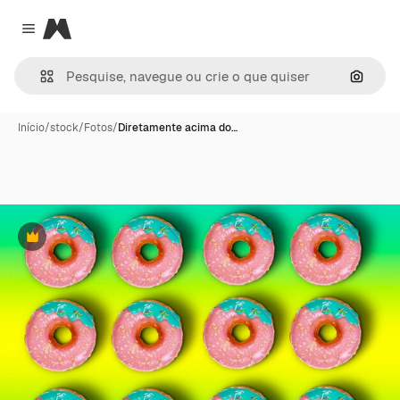
Magnific
Close menu
Pesqui
Início
/
stock
/
Fotos
/
Diretamente acima do…
Premium