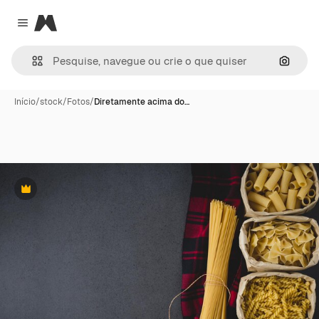
Magnific
Close menu
Pesqui
Início
/
stock
/
Fotos
/
Diretamente acima do…
Premium