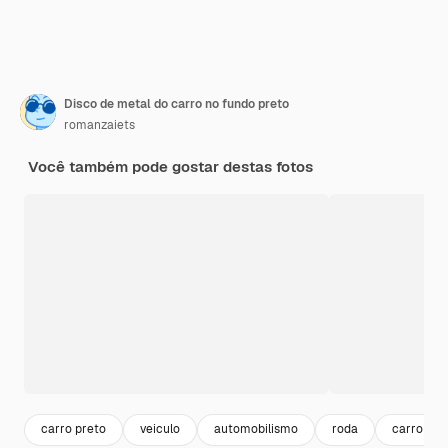
Disco de metal do carro no fundo preto
romanzaiets
Você também pode gostar destas fotos
carro preto
veiculo
automobilismo
roda
carro ver