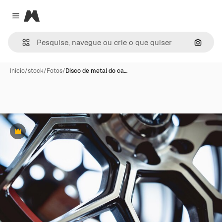
Magnific
Close menu
Pesqui
Início
/
stock
/
Fotos
/
Disco de metal do ca…
Premium