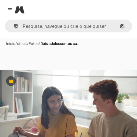
Magnific
Close menu
Pesqui
Início
/
stock
/
Fotos
/
Dois adolescentes ca…
Premium