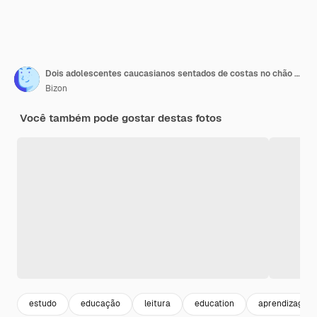
Dois adolescentes caucasianos sentados de costas no chão e aprendendo de livros com um sorriso
Bizon
Você também pode gostar destas fotos
estudo
educação
leitura
education
aprendizagem