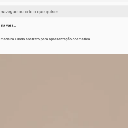
 na vara …
Dois batons na vara de madeira Fundo abstrato para apresentação cosmética renderização 3D