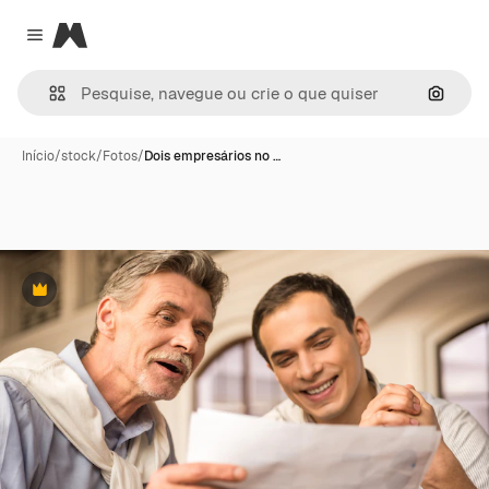
Magnific
Close menu
Pesqui
Início
/
stock
/
Fotos
/
Dois empresários no …
Premium