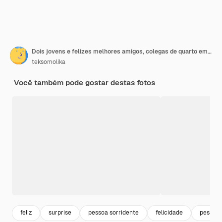
Dois jovens e felizes melhores amigos, colegas de quarto em frente a uma árvore de Natal, trocam presentes de Natal. Conceito de férias
teksomolika
Você também pode gostar destas fotos
feliz
surprise
pessoa sorridente
felicidade
pessoa