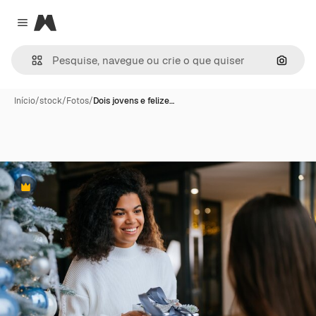
Magnific
Close menu
Pesqui
Início
/
stock
/
Fotos
/
Dois jovens e felize…
Premium