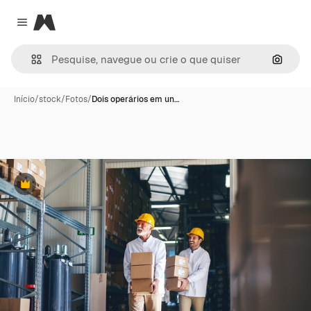
Magnific
Close menu
Pesqui
Início
/
stock
/
Fotos
/
Dois operários em un…
Premium