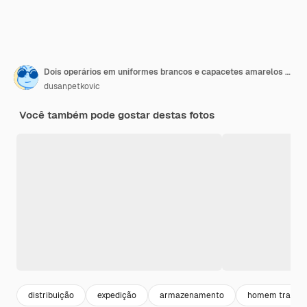
Dois operários em uniformes brancos e capacetes amarelos nas cabeças transferindo caixas pesadas no depósito.
dusanpetkovic
Você também pode gostar destas fotos
distribuição
expedição
armazenamento
homem trabalh