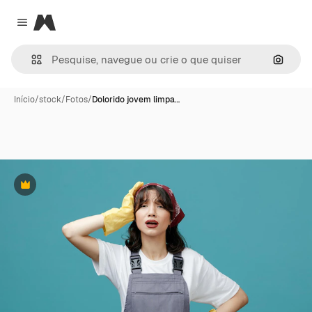
Magnific
Close menu
Pesqui
Início
/
stock
/
Fotos
/
Dolorido jovem limpa…
Premium