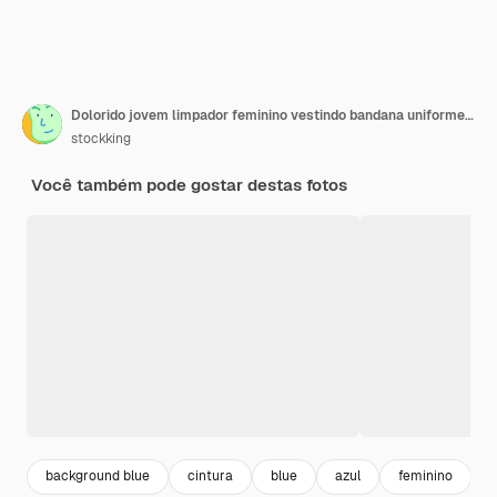
Dolorido jovem limpador feminino vestindo bandana uniforme e luvas de borracha, mantendo a mão na cabeça e outra mão na cintura, olhando para a câmera isolada no fundo azul
stockking
Você também pode gostar destas fotos
background blue
cintura
blue
azul
feminino