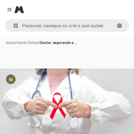
Magnific
Close menu
Pesqui
Início
/
stock
/
Fotos
/
Doutor, segurando a …
Premium