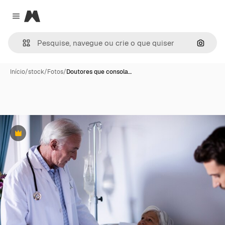
Magnific
Close menu
Pesqui
Início
/
stock
/
Fotos
/
Doutores que consola…
Premium