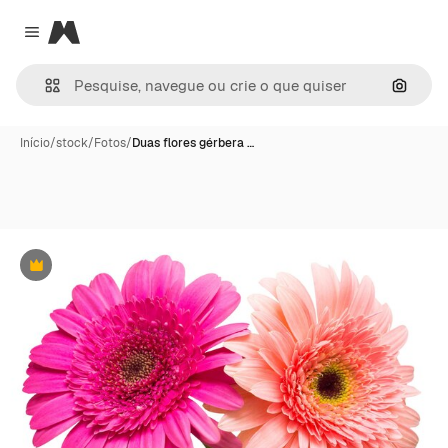
Magnific
Close menu
Pesqui
Início
/
stock
/
Fotos
/
Duas flores gérbera …
Premium