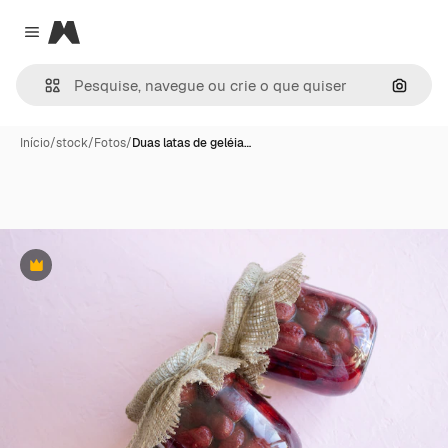
Magnific
Close menu
Pesqui
Início
/
stock
/
Fotos
/
Duas latas de geléia…
Premium