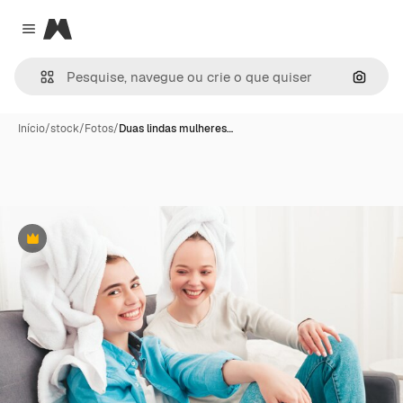
Magnific
Close menu
Pesqui
Início
/
stock
/
Fotos
/
Duas lindas mulheres…
Premium