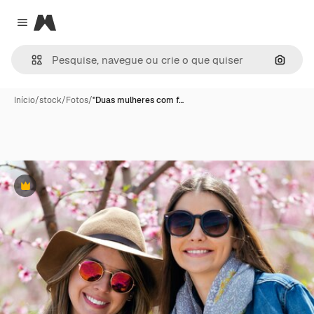
Magnific
Close menu
Pesqui
Início
/
stock
/
Fotos
/
"Duas mulheres com f…
Premium