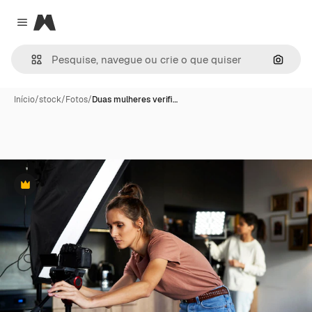
Magnific
Close menu
Pesqui
Início
/
stock
/
Fotos
/
Duas mulheres verifi…
Premium