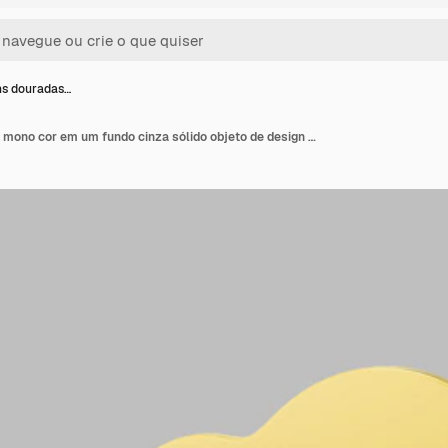
ns douradas…
Duas nuvens douradas mono cor em um fundo cinza sólido objeto de design minimalista ícone de renderização 3d elemento de interface ui ux