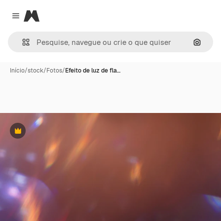
Magnific
Close menu
Pesqui
Início
/
stock
/
Fotos
/
Efeito de luz de fla…
Premium