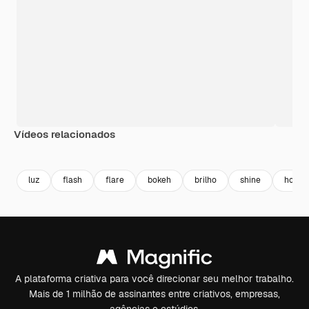
Vídeos relacionados
Premium
Premium
Premium
Premium
luz
flash
flare
bokeh
brilho
shine
holofo
A plataforma criativa para você direcionar seu melhor trabalho.
Mais de 1 milhão de assinantes entre criativos, empresas,
agências e estúdios.