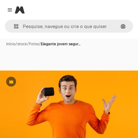
Magnific
Close menu
Pesqui
Início
/
stock
/
Fotos
/
Elegante jovem segur…
Premium