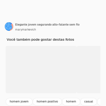
Elegante jovem segurando alto-falante sem fio
marymarkevich
Você também pode gostar destas fotos
homem jovem
homem positivo
homem
casual
ho