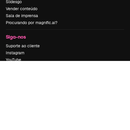
Slidesgo
Vender conteúdo
Sala de imprensa
Procurando por magnific.ai?
Siga-nos
Suporte ao cliente
Instagram
YouTube
LinkedIn
TikTok
Discord
X
Reddit
Copyright © 2010-
2026
Freepik Company S.L.U.
Todos os direitos
reservados
.