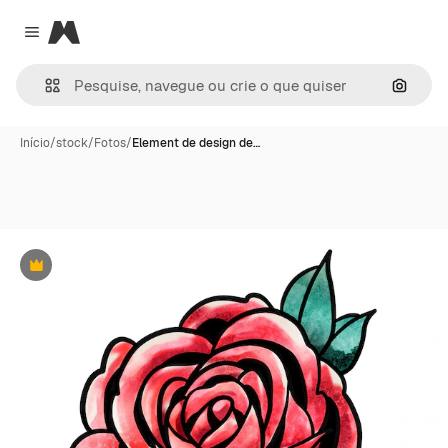
Magnific
Close menu
Pesqui
Início
/
stock
/
Fotos
/
Element de design de…
Premium