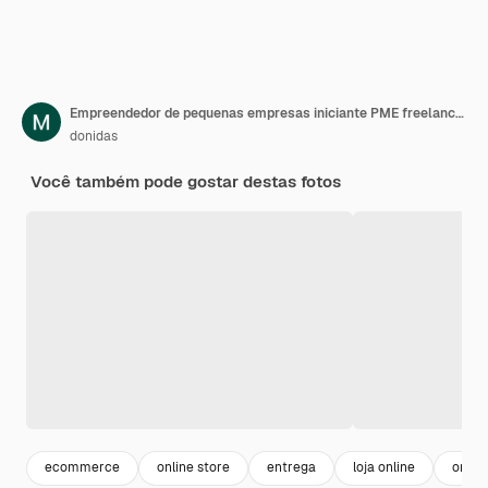
Empreendedor de pequenas empresas iniciante PME freelancer Retrato de mulher jovem trabalhando em casa escritório BOX smartphone laptop marketing on-line entrega de embalagens b2b conceito de comércio eletrônico PME
donidas
Você também pode gostar destas fotos
ecommerce
online store
entrega
loja online
onlin