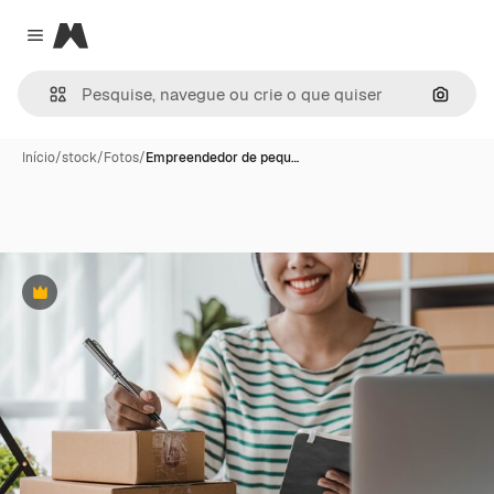
Magnific
Close menu
Pesqui
Início
/
stock
/
Fotos
/
Empreendedor de pequ…
Premium