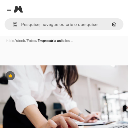
Magnific
Close menu
Pesqui
Início
/
stock
/
Fotos
/
Empresária asiática …
Premium