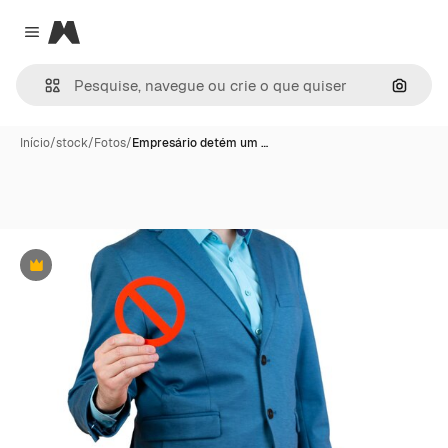
Magnific
Close menu
Pesqui
Início
/
stock
/
Fotos
/
Empresário detém um …
Premium