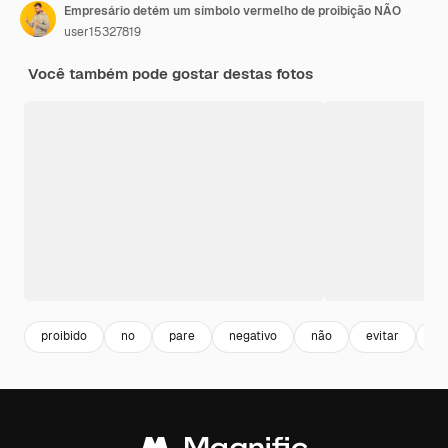
Empresário detém um símbolo vermelho de proibição NÃO
user15327819
Você também pode gostar destas fotos
proibido
no
pare
negativo
não
evitar
pe