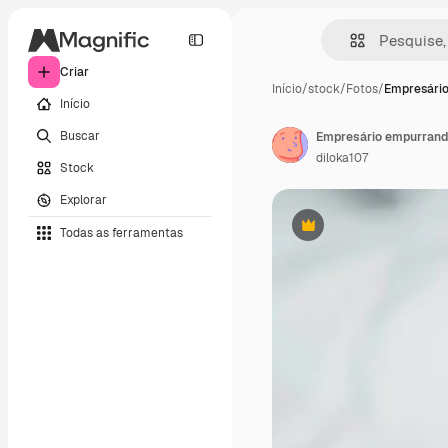
Criar
Início
/
stock
/
Fotos
/
Empresári
Início
Buscar
diloka107
Stock
Explorar
Todas as ferramentas
Premium