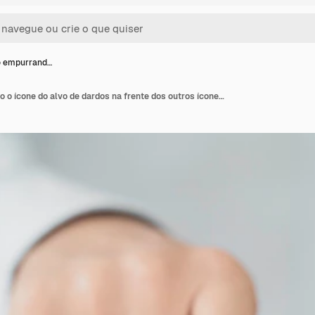
o empurrand…
Empresário empurrando o ícone do alvo de dardos na frente dos outros ícones para definir os objetivos de negócios