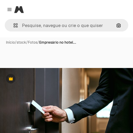
Magnific
Close menu
Pesqui
Início
/
stock
/
Fotos
/
Empresário no hotel.…
Premium