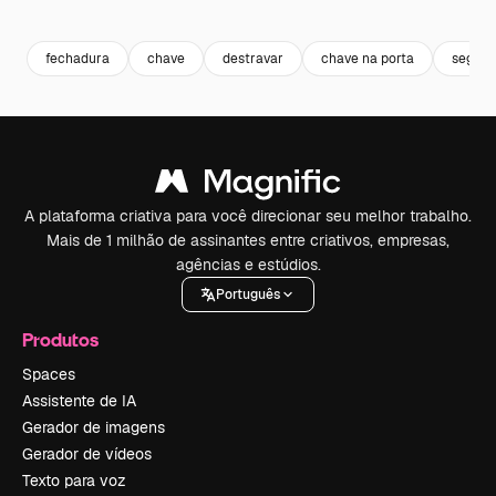
Premium
Premium
Premium
Premium
fechadura
chave
destravar
chave na porta
seguro
A plataforma criativa para você direcionar seu melhor trabalho.
Mais de 1 milhão de assinantes entre criativos, empresas,
agências e estúdios.
Português
Produtos
Spaces
Assistente de IA
Gerador de imagens
Gerador de vídeos
Texto para voz