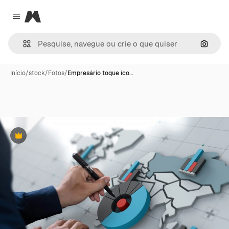
Magnific
Close menu
Pesqui
Início
/
stock
/
Fotos
/
Empresário toque íco…
Premium