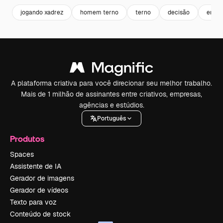
jogando xadrez
homem terno
terno
decisão
empre
A plataforma criativa para você direcionar seu melhor trabalho.
Mais de 1 milhão de assinantes entre criativos, empresas,
agências e estúdios.
Português
Produtos
Spaces
Assistente de IA
Gerador de imagens
Gerador de vídeos
Texto para voz
Conteúdo de stock