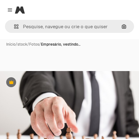
Magnific
Close menu
Pesqui
Início
/
stock
/
Fotos
/
Empresário, vestindo…
Premium