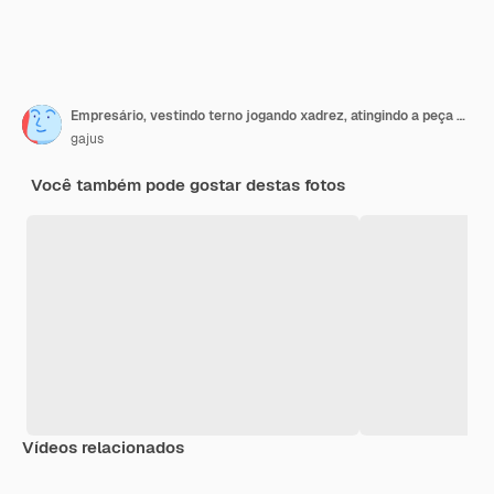
Empresário, vestindo terno jogando xadrez, atingindo a peça do rei escuro
gajus
Você também pode gostar destas fotos
Vídeos relacionados
Premium
Premium
Premium
Premium