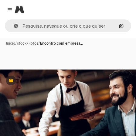
Magnific
Close menu
Pesqui
Início
/
stock
/
Fotos
/
Encontro com empresá…
Premium