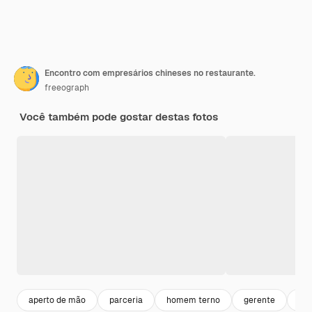
Encontro com empresários chineses no restaurante.
freeograph
Você também pode gostar destas fotos
aperto de mão
parceria
homem terno
gerente
ac