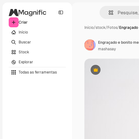
Criar
Início
/
stock
/
Fotos
/
Engraçado 
Início
Buscar
Engraçado e bonito me
mashasay
Stock
Explorar
Todas as ferramentas
Premium