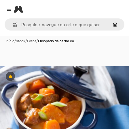
Magnific
Close menu
Pesqui
Início
/
stock
/
Fotos
/
Ensopado de carne co…
Premium