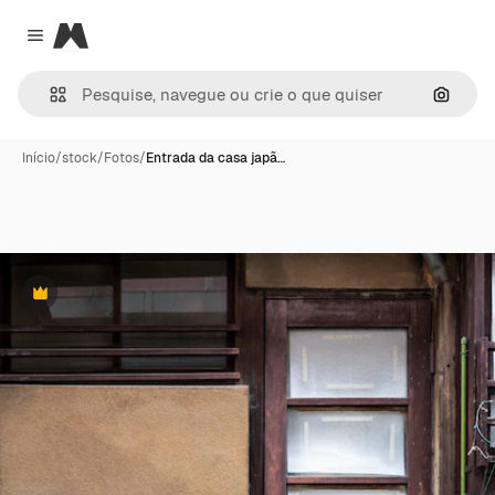
Magnific
Close menu
Pesqui
Início
/
stock
/
Fotos
/
Entrada da casa japã…
Premium