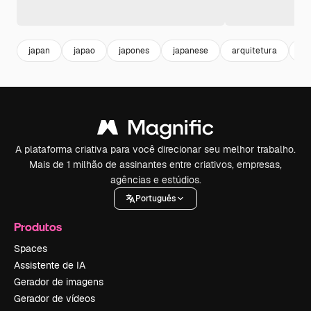
japan
japao
japones
japanese
arquitetura
bu
A plataforma criativa para você direcionar seu melhor trabalho.
Mais de 1 milhão de assinantes entre criativos, empresas,
agências e estúdios.
Português
Produtos
Spaces
Assistente de IA
Gerador de imagens
Gerador de vídeos