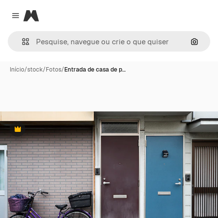
Magnific
Close menu
Pesqui
Início
/
stock
/
Fotos
/
Entrada de casa de p…
Premium