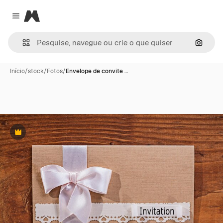
Magnific
Close menu
Pesqui
Início
/
stock
/
Fotos
/
Envelope de convite …
Premium