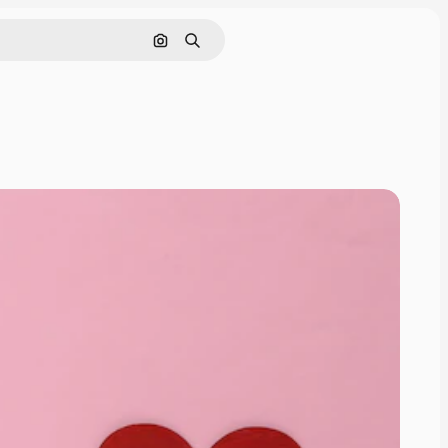
Pesquisar por imagem
Buscar