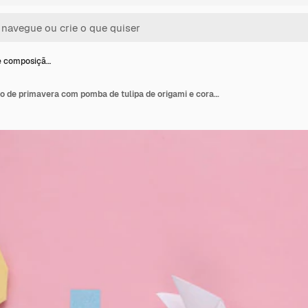
e composiçã…
Equação de composição de primavera com pomba de tulipa de origami e coração em fundo rosa