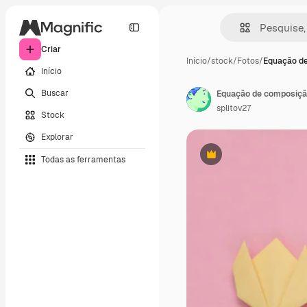
Criar
Início
/
stock
/
Fotos
/
Equação d
Início
Buscar
splitov27
Stock
Explorar
Todas as ferramentas
Premium