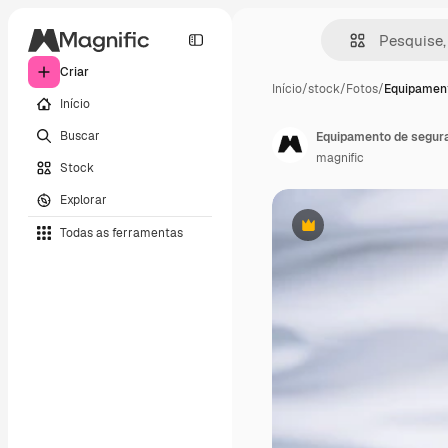
Criar
Início
/
stock
/
Fotos
/
Equipament
Início
Buscar
Equipamento de segur
magnific
Stock
Explorar
Todas as ferramentas
Premium