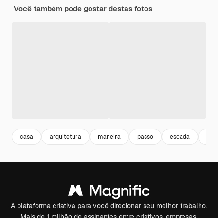
Você também pode gostar destas fotos
casa
arquitetura
maneira
passo
escada
con
A plataforma criativa para você direcionar seu melhor trabalho.
Mais de 1 milhão de assinantes entre criativos, empresas,