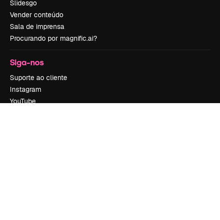
Slidesgo
Vender conteúdo
Sala de imprensa
Procurando por magnific.ai?
Siga-nos
Suporte ao cliente
Instagram
YouTube
LinkedIn
TikTok
Discord
X
Reddit
Copyright © 2010-
2026
Freepik Company S.L.U.
Todos os direitos
reservados
.