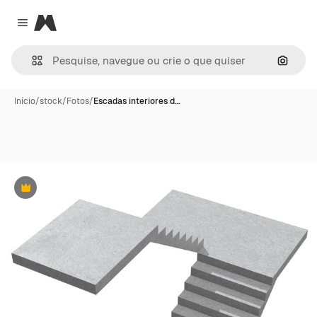
Magnific
Close menu
Pesqui
Início
/
stock
/
Fotos
/
Escadas interiores d…
Premium