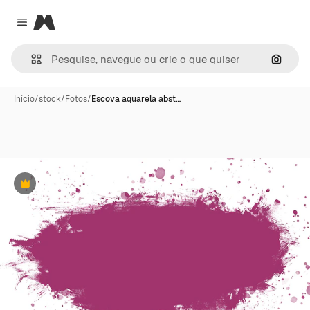
Magnific
Close menu
Pesqui
Início
/
stock
/
Fotos
/
Escova aquarela abst…
Premium