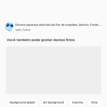
Escova aquarela abstrata da flor da orquídea, textura. Fundo. Copie o espaço.
vadi_fuoco
Você também pode gostar destas fotos
background splash
art background
mancha
tinta
a