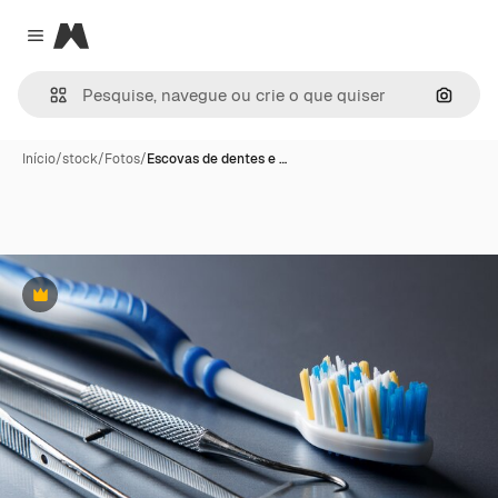
Magnific
Close menu
Pesqui
Início
/
stock
/
Fotos
/
Escovas de dentes e …
Premium